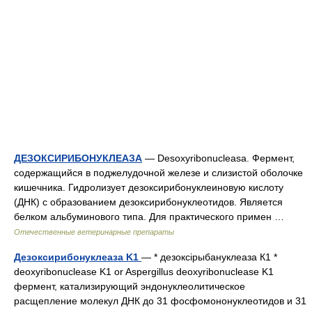
ДЕЗОКСИРИБОНУКЛЕАЗА
— Desoxyribonucleasa. Фермент,
содержащийся в поджелудочной железе и слизистой оболочке
кишечника. Гидролизует дезоксирибонуклеиновую кислоту
(ДНК) с образованием дезоксирибонуклеотидов. Является
белком альбуминового типа. Для практического примен …
Отечественные ветеринарные препараты
Дезоксирибонуклеаза K1
— * дезоксірыбануклеаза К1 *
deoxyribonuclease K1 or Aspergillus deoxyribonuclease K1
фермент, катализирующий эндонуклеолитическое
расщепление молекул ДНК до 31 фосфомононуклеотидов и 31