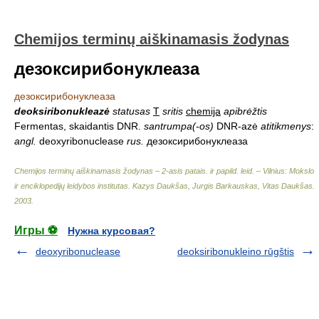
Chemijos terminų aiškinamasis žodynas
дезоксирибонуклеаза
дезоксирибонуклеаза
deoksiribonukleazė
statusas
T
sritis
chemija
apibrėžtis
Fermentas, skaidantis DNR.
santrumpa(-os)
DNR-azė
atitikmenys
:
angl.
deoxyribonuclease
rus.
дезоксирибонуклеаза
Chemijos terminų aiškinamasis žodynas – 2-asis patais. ir papild. leid. – Vilnius: Mokslo
ir enciklopedijų leidybos institutas
.
Kazys Daukšas, Jurgis Barkauskas, Vitas Daukšas
.
2003
.
Игры ⚽
Нужна курсовая?
deoxyribonuclease
deoksiribonukleino rūgštis