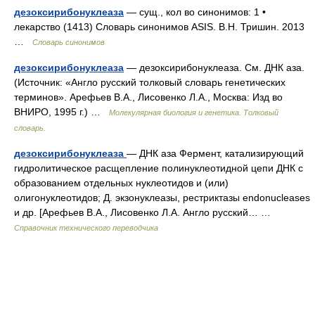
дезоксирибонуклеаза
— сущ., кол во синонимов: 1 •
лекарство (1413) Словарь синонимов ASIS. В.Н. Тришин. 2013
…
Словарь синонимов
дезоксирибонуклеаза
— дезоксирибонуклеаза. См. ДНК аза.
(Источник: «Англо русский толковый словарь генетических
терминов». Арефьев В.А., Лисовенко Л.А., Москва: Изд во
ВНИРО, 1995 г.) …
Молекулярная биология и генетика. Толковый
словарь.
дезоксирибонуклеаза
— ДНК аза Фермент, катализирующий
гидролитическое расщепление полинуклеотидной цепи ДНК с
образованием отдельных нуклеотидов и (или)
олигонуклеотидов; Д. экзонуклеазы, рестриктазы endonucleases
и др. [Арефьев В.А., Лисовенко Л.А. Англо русский… …
Справочник технического переводчика