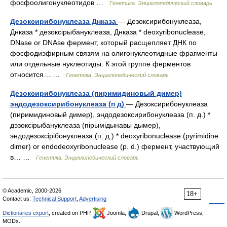
фосфоолигонуклеотидов …
Генетика. Энциклопедический словарь
Дезоксирибонуклеаза Днказа
— Дезоксирибонуклеаза,
Днказа * дезоксірыбануклеаза, Днказа * deoxyribonuclease,
DNase or DNAse фермент, который расщепляет ДНК по
фосфодиэфирным связям на олигонуклеотидные фрагменты
или отдельные нуклеотиды. К этой группе ферментов
относится… …
Генетика. Энциклопедический словарь
Дезоксирибонуклеаза (пиримидиновый димер)
эндодезоксирибонуклеаза (п д)
— Дезоксирибонуклеаза
(пиримидиновый димер), эндодезоксирибонуклеаза (п. д.) *
дэзоксірыбануклеаза (пірымідынавы дымер),
эндодезоксірібонуклеаза (п. д.) * deoxyribonuclease (pyrimidine
dimer) or endodeoxyribonuclease (p. d.) фермент, участвующий
в… …
Генетика. Энциклопедический словарь
© Academic, 2000-2026
18+
Contact us:
Technical Support
,
Advertising
Dictionaries export
, created on PHP,
Joomla,
Drupal,
WordPress,
MODx.