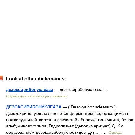
Look at other dictionaries:
дезоксирибонуклеаза
— дезоксирибонуклеаза …
Орфографический словарь-справочник
ДЕЗОКСИРИБОНУКЛЕАЗА
— ( Dеsохуribоnuсlеаsum ).
Дезоксирибонуклеаза является ферментом, содержащимся в
поджелудочной железе и слизистой оболочке кишечника; белок
альбуминового типа. Гидролизует (деполимеризует) ДНК с
образованием дезоксирибонуклеотидов. Для… …
Словарь